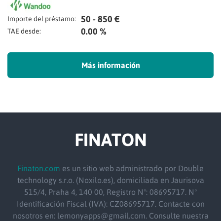
50 - 850 €
Importe del préstamo:
0.00 %
TAE desde:
Más información
FINATON
Finaton.com
es un sitio web administrado por Double
technology s.r.o. (Noxilo.es), domiciliada en Jaurisova
515/4, Praha 4, 140 00, Registro Nº: 08695717. Nº
Identificación Fiscal (IVA): CZ08695717. Contacte con
nosotros en: lemonyapps@gmail.com. Consulte nuestra