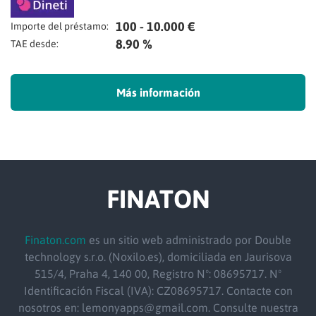
100 - 10.000 €
Importe del préstamo:
8.90 %
TAE desde:
Más información
FINATON
Finaton.com
es un sitio web administrado por Double
technology s.r.o. (Noxilo.es), domiciliada en Jaurisova
515/4, Praha 4, 140 00, Registro Nº: 08695717. Nº
Identificación Fiscal (IVA): CZ08695717. Contacte con
nosotros en: lemonyapps@gmail.com. Consulte nuestra