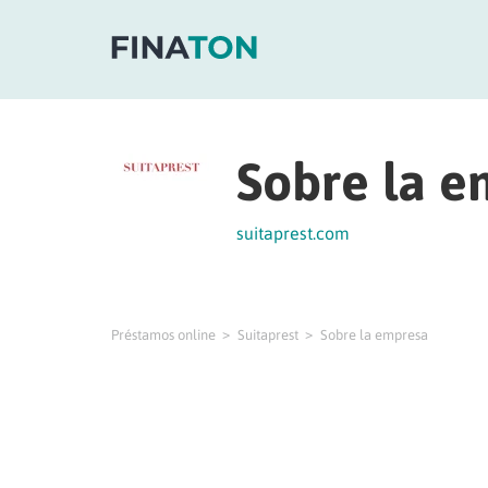
Sobre la e
suitaprest.com
Préstamos online
Suitaprest
Sobre la empresa