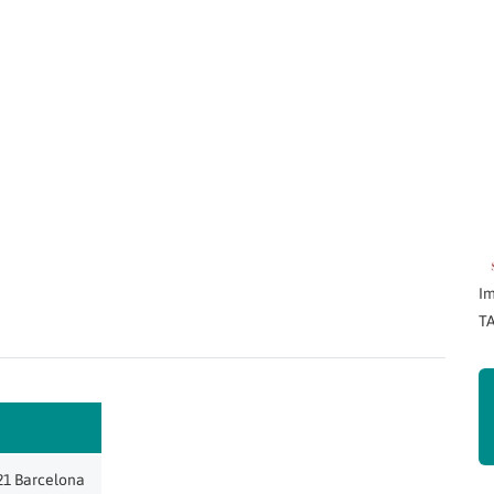
Im
TA
21 Barcelona