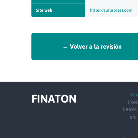
Site web
https://suitaprest.com
← Volver a la revisión
Fin
FINATON
(Nox
086957
en: