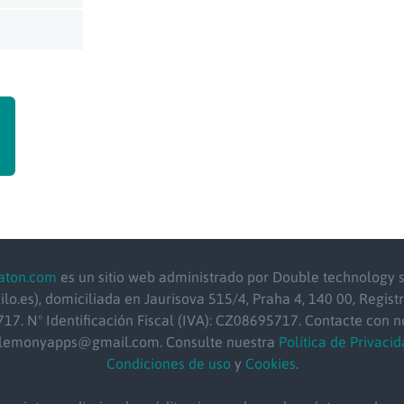
aton.com
es un sitio web administrado por Double technology s.
ilo.es), domiciliada en Jaurisova 515/4, Praha 4, 140 00, Registr
17. Nº Identificación Fiscal (IVA): CZ08695717. Contacte con n
 lemonyapps@gmail.com. Consulte nuestra
Política de Privacid
Condiciones de uso
y
Cookies
.