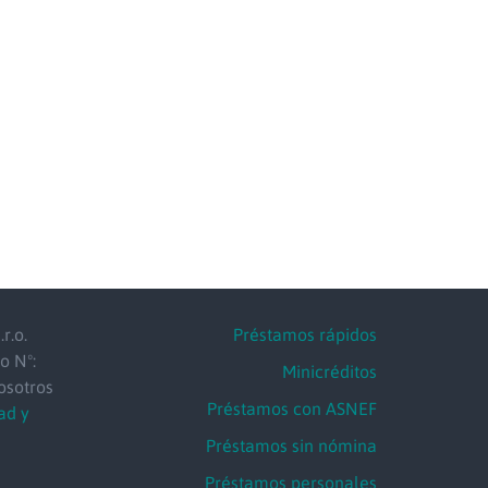
r.o.
Préstamos rápidos
o Nº:
Minicréditos
osotros
Préstamos con ASNEF
ad y
Préstamos sin nómina
Préstamos personales