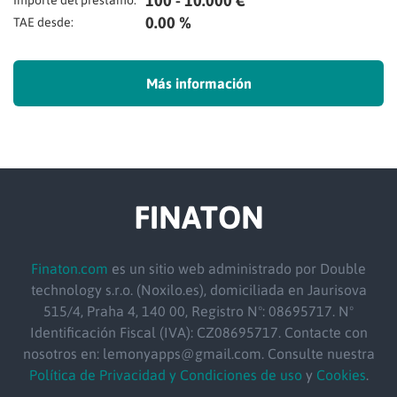
100 - 10.000 €
Importe del préstamo:
0.00 %
TAE desde:
Más información
FINATON
Finaton.com
es un sitio web administrado por Double
technology s.r.o. (Noxilo.es), domiciliada en Jaurisova
515/4, Praha 4, 140 00, Registro Nº: 08695717. Nº
Identificación Fiscal (IVA): CZ08695717. Contacte con
nosotros en: lemonyapps@gmail.com. Consulte nuestra
Política de Privacidad y Condiciones de uso
y
Cookies
.