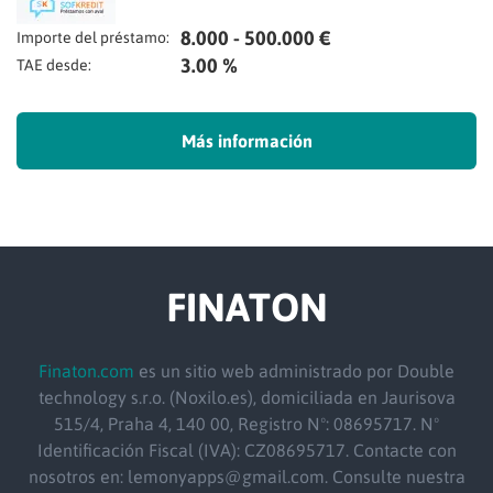
8.000 - 500.000 €
Importe del préstamo:
3.00 %
TAE desde:
Más información
FINATON
Finaton.com
es un sitio web administrado por Double
technology s.r.o. (Noxilo.es), domiciliada en Jaurisova
515/4, Praha 4, 140 00, Registro Nº: 08695717. Nº
Identificación Fiscal (IVA): CZ08695717. Contacte con
nosotros en: lemonyapps@gmail.com. Consulte nuestra