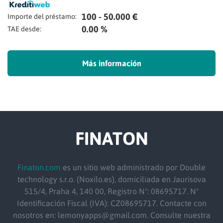
100 - 50.000 €
Importe del préstamo:
0.00 %
TAE desde:
Más información
FINATON
Finaton.com
es un sitio web administrado por Double
technology s.r.o. (Noxilo.es), domiciliada en Jaurisova
515/4, Praha 4, 140 00, Registro Nº: 08695717. Nº
Identificación Fiscal (IVA): CZ08695717. Contacte con
nosotros en: lemonyapps@gmail.com. Consulte nuestra