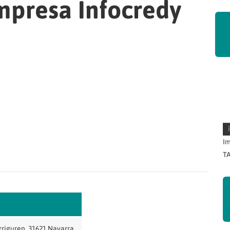
mpresa Infocredy
Im
TA
rriguren, 31621 Navarra