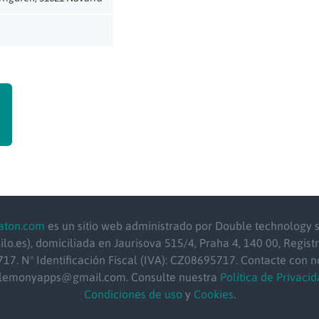
aton.com
es un sitio web administrado por Double technology s.
ilo.es), domiciliada en Jaurisova 515/4, Praha 4, 140 00, Registr
17. Nº Identificación Fiscal (IVA): CZ08695717. Contacte con n
 lemonyapps@gmail.com. Consulte nuestra
Política de Privacid
Condiciones de uso
y
Cookies
.