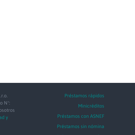
r.o.
Préstamos rápidos
o Nº:
Minicréditos
osotros
Préstamos con ASNEF
ad y
Préstamos sin nómina