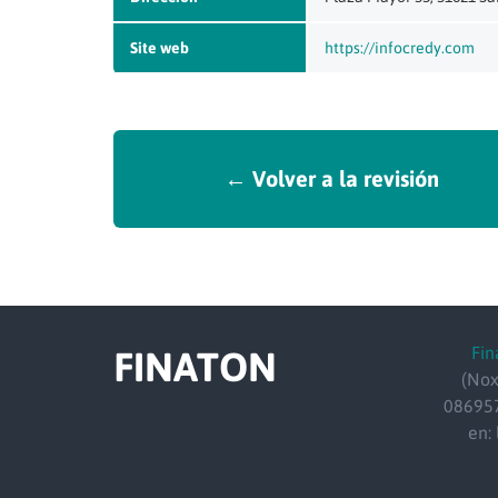
Site web
https://infocredy.com
← Volver a la revisión
Fin
FINATON
(Nox
086957
en: