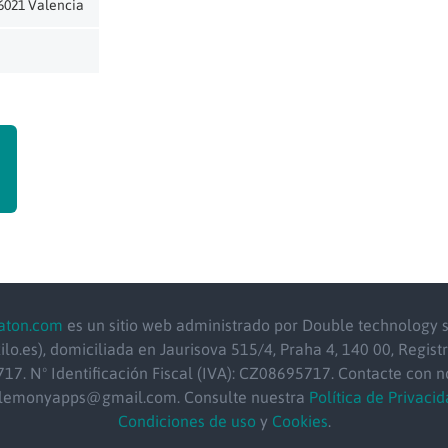
46021 Valencia
aton.com
es un sitio web administrado por Double technology s.
ilo.es), domiciliada en Jaurisova 515/4, Praha 4, 140 00, Registr
17. Nº Identificación Fiscal (IVA): CZ08695717. Contacte con n
 lemonyapps@gmail.com. Consulte nuestra
Política de Privacid
Condiciones de uso
y
Cookies
.