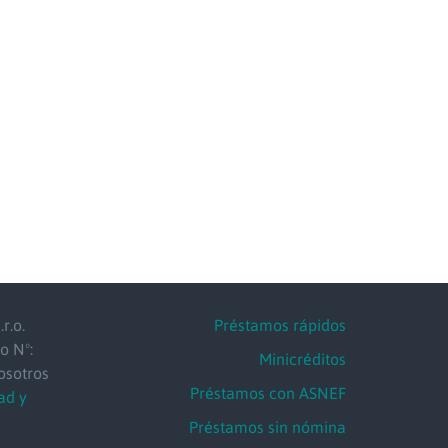
r.o.
Préstamos rápidos
o Nº:
Minicréditos
osotros
Préstamos con ASNEF
ad y
Préstamos sin nómina