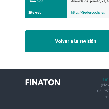
Dirección
Avenida del puerto, 21, 
Site web
https://Gedescoche.es
← Volver a la revisión
Fin
FINATON
(Nox
086957
en: