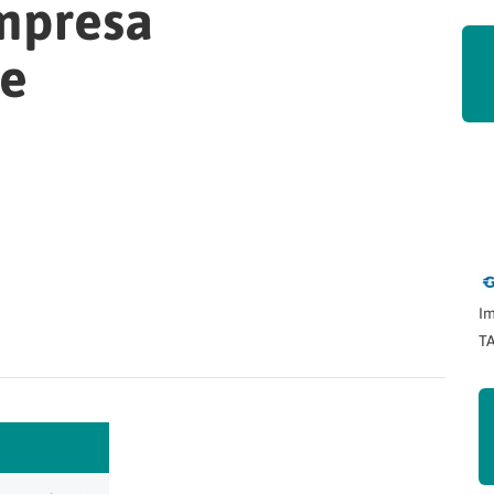
empresa
e
Im
TA