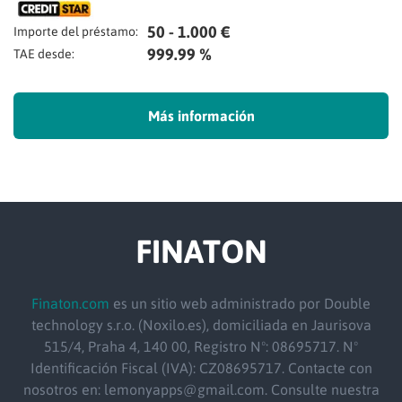
50 - 1.000 €
Importe del préstamo:
999.99 %
TAE desde:
Más información
FINATON
Finaton.com
es un sitio web administrado por Double
technology s.r.o. (Noxilo.es), domiciliada en Jaurisova
515/4, Praha 4, 140 00, Registro Nº: 08695717. Nº
Identificación Fiscal (IVA): CZ08695717. Contacte con
nosotros en: lemonyapps@gmail.com. Consulte nuestra