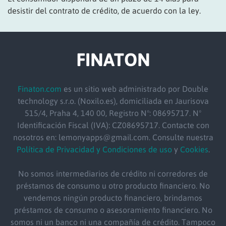
desistir del contrato de crédito, de acuerdo con la ley.
FINATON
Finaton.com
es un sitio web administrado por Double
technology s.r.o. (Noxilo.es), domiciliada en Jaurisova
515/4, Praha 4, 140 00, Registro Nº: 08695717. Nº
Identificación Fiscal (IVA): CZ08695717. Contacte con
nosotros en: lemonyapps@gmail.com. Consulte nuestra
Política de Privacidad y Condiciones de uso
y
Cookies
.
No somos intermediarios de crédito ni corredores de
préstamos de consumo u otro producto financiero. No
vendemos ningún producto financiero, brindamos
préstamos de consumo o asesoramiento financiero. No
somos ni un banco ni una compañía de crédito. Tampoco