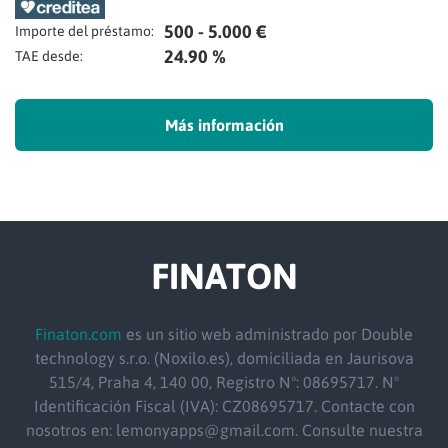
500 - 5.000 €
Importe del préstamo:
24.90 %
TAE desde:
Más información
FINATON
Finaton.com
es un sitio web administrado por Double
technology s.r.o. (Noxilo.es), domiciliada en Jaurisova
515/4, Praha 4, 140 00, Registro Nº: 08695717. Nº
Identificación Fiscal (IVA): CZ08695717. Contacte con
nosotros en: lemonyapps@gmail.com. Consulte nuestra