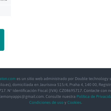
aton.com
es un sitio web administrado por Double technology s.
ilo.es), domiciliada en Jaurisova 515/4, Praha 4, 140 00, Registr
17. Nº Identificación Fiscal (IVA): CZ08695717. Contacte con n
 lemonyapps@gmail.com. Consulte nuestra
Política de Privacid
Condiciones de uso
y
Cookies
.