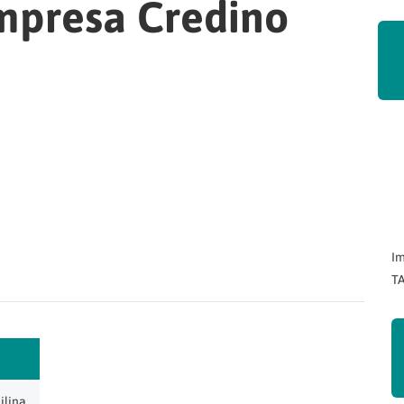
mpresa Credino
Im
TA
ilina