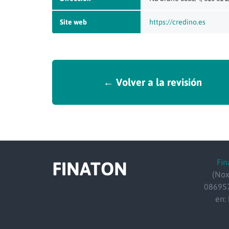
Site web
https://credino.es
← Volver a la revisión
Fin
FINATON
(Nox
086957
en: