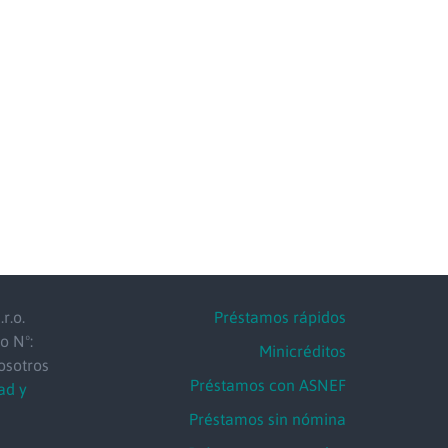
r.o.
Préstamos rápidos
o Nº:
Minicréditos
osotros
Préstamos con ASNEF
ad y
Préstamos sin nómina