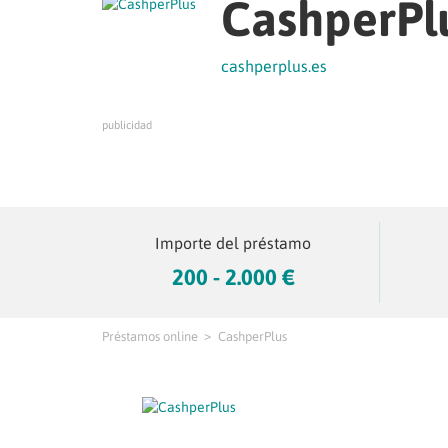
CashperPl
cashperplus.es
publicidad
Importe del préstamo
200 - 2.000 €
Préstamos online
CashperPlus