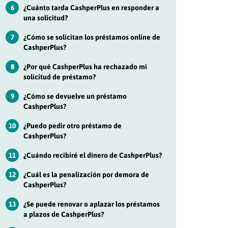
6
¿Cuánto tarda CashperPlus en responder a
una solicitud?
7
¿Cómo se solicitan los préstamos online de
CashperPlus?
8
¿Por qué CashperPlus ha rechazado mi
solicitud de préstamo?
9
¿Cómo se devuelve un préstamo
CashperPlus?
10
¿Puedo pedir otro préstamo de
CashperPlus?
11
¿Cuándo recibiré el dinero de CashperPlus?
12
¿Cuál es la penalización por demora de
CashperPlus?
13
¿Se puede renovar o aplazar los préstamos
a plazos de CashperPlus?